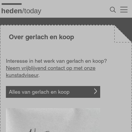
Overslaan
en
naar
de
inhoud
gaan
Over gerlach en koop
Interesse in het werk van gerlach en koop?
Neem vrijblijvend contact op met onze
kunstadviseur
.
Alles van gerlach en koop
Afbeelding