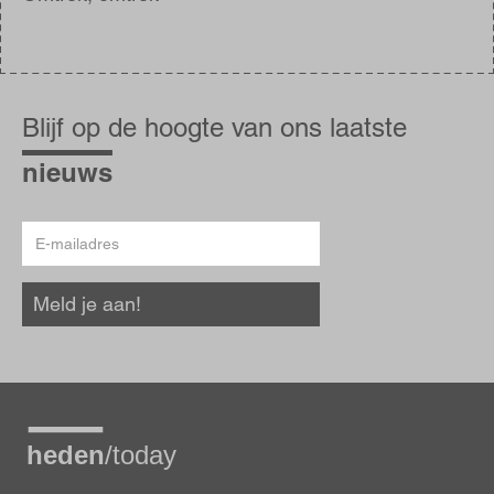
Blijf
op
Blijf op de hoogte van ons laatste
de
hoogte
nieuws
E-
mailadres
Meld je aan!