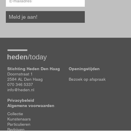
mailadres
Meld je aan!
Stichting Heden Den Haag
Openingstijden
Doornstraat 1
2584 AL Den Haag
Bezoek op afspraak
070 346 5337
info@heden.nl
Privacybeleid
Algemene voorwaarden
Voet
Collectie
Kunstenaars
Particulieren
Bedrijven