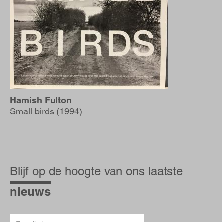
Hamish Fulton
Small birds (1994)
Blijf
op
Blijf op de hoogte van ons laatste
de
hoogte
nieuws
E-