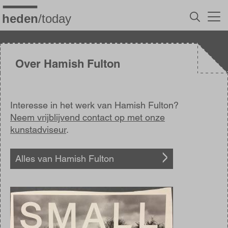
Overslaan
en
naar
de
inhoud
gaan
Over Hamish Fulton
Interesse in het werk van Hamish Fulton?
Neem vrijblijvend contact op met onze
kunstadviseur
.
Alles van Hamish Fulton
Afbeelding