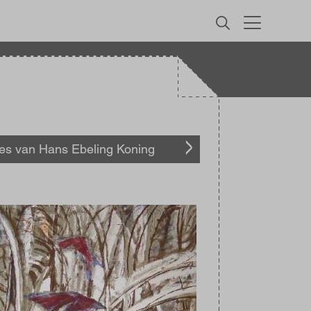
MENU
les van Hans Ebeling Koning
elding