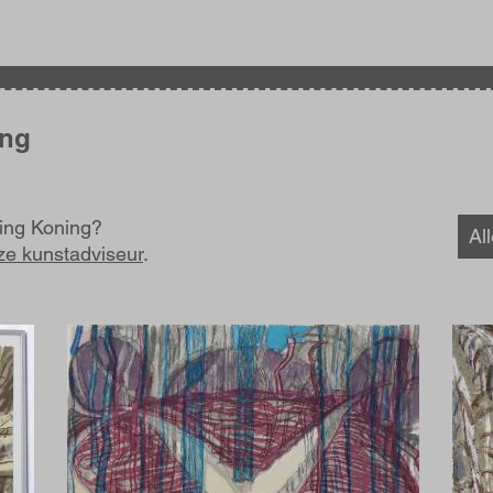
ing
ling Koning?
Al
ze kunstadviseur
.
Afbeelding
Afbe