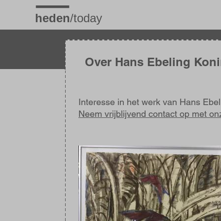
Overslaan
en
naar
de
inhoud
gaan
Over Hans Ebeling Kon
Interesse in het werk van Hans Ebe
Neem vrijblijvend contact op met on
Afbeelding