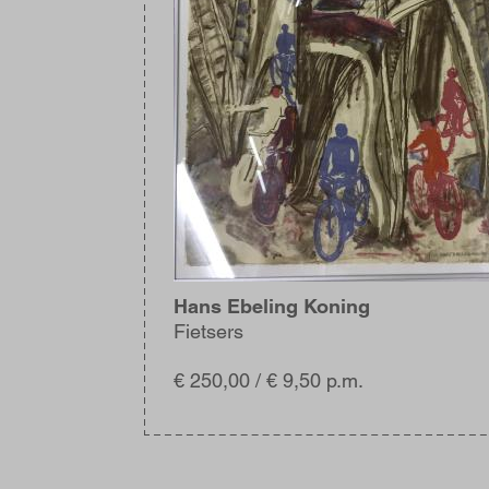
Hans Ebeling Koning
Fietsers
€ 250,00 / € 9,50 p.m.
Blijf
op