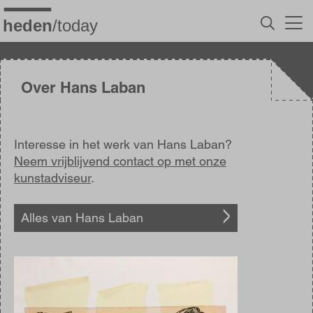
Overslaan
en
naar
de
inhoud
gaan
Over Hans Laban
Interesse in het werk van Hans Laban?
Neem vrijblijvend contact op met onze
kunstadviseur
.
Alles van Hans Laban
Afbeelding