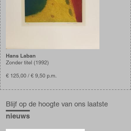
Hans Laban
Zonder titel (1992)
€ 125,00 / € 9,50 p.m.
Blijf
op
Blijf op de hoogte van ons laatste
de
hoogte
nieuws