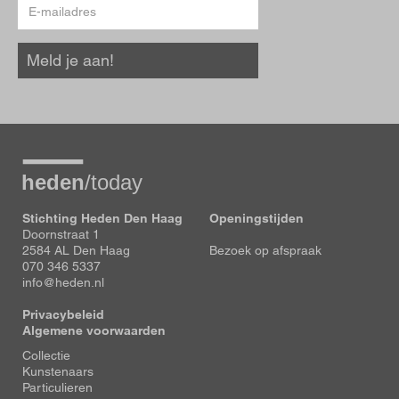
E-
mailadres
Meld je aan!
Stichting Heden Den Haag
Openingstijden
Doornstraat 1
2584 AL Den Haag
Bezoek op afspraak
070 346 5337
info@heden.nl
Privacybeleid
Algemene voorwaarden
Voet
Collectie
Kunstenaars
Particulieren