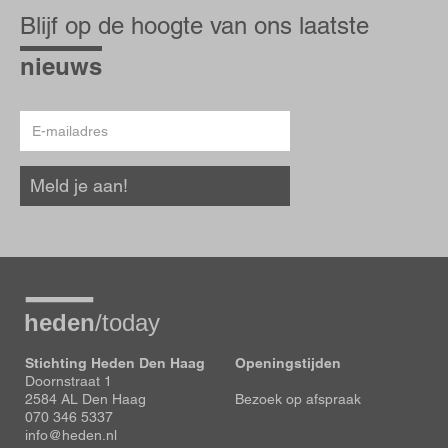
op
Blijf op de hoogte van ons laatste
de
hoogte
nieuws
E-
mailadres
Meld je aan!
Stichting Heden Den Haag
Openingstijden
Doornstraat 1
2584 AL Den Haag
Bezoek op afspraak
070 346 5337
info@heden.nl