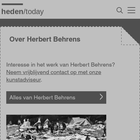
Overslaan
en
naar
de
inhoud
gaan
Over Herbert Behrens
Interesse in het werk van Herbert Behrens?
Neem vrijblijvend contact op met onze
kunstadviseur
.
Alles van Herbert Behrens
Afbeelding