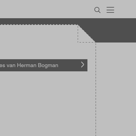
MENU
les van Herman Bogman