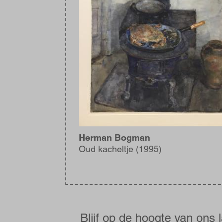
Herman Bogman
Oud kacheltje (1995)
Blijf
op
de
Blijf op de hoogte van ons 