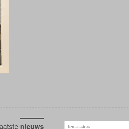
E-
nieuws
laatste
mailadres