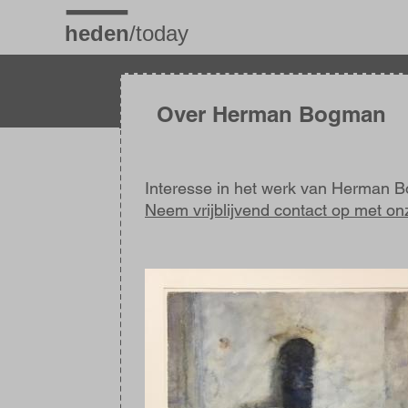
Overslaan
en
naar
de
inhoud
gaan
Over Herman Bogman
Interesse in het werk van Herman
Neem vrijblijvend contact op met on
Afbeelding