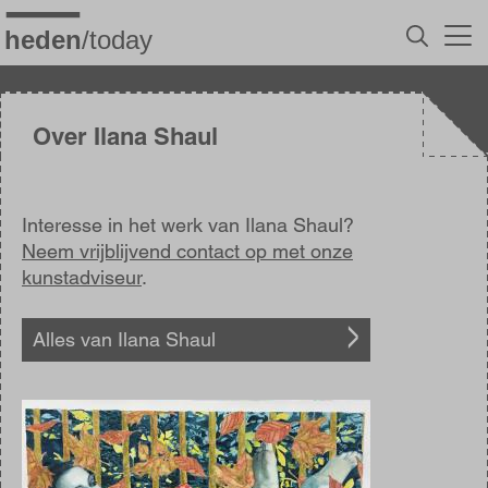
Overslaan
en
naar
de
inhoud
gaan
Over Ilana Shaul
Interesse in het werk van Ilana Shaul?
Neem vrijblijvend contact op met onze
kunstadviseur
.
Alles van Ilana Shaul
Afbeelding