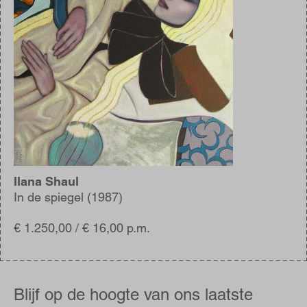
Ilana Shaul
In de spiegel (1987)
€ 1.250,00 / € 16,00 p.m.
Blijf
op
Blijf op de hoogte van ons laatste
de