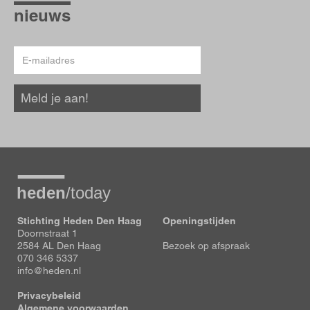
hoogte
nieuws
E-
mailadres
Meld je aan!
Stichting Heden Den Haag
Openingstijden
Doornstraat 1
2584 AL Den Haag
Bezoek op afspraak
070 346 5337
info@heden.nl
Privacybeleid
Algemene voorwaarden