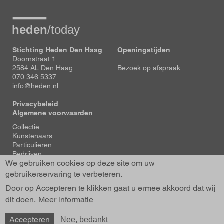
Stichting Heden Den Haag
Openingstijden
Doornstraat 1
2584 AL Den Haag
Bezoek op afspraak
070 346 5337
info@heden.nl
Privacybeleid
Algemene voorwaarden
Voet
Collectie
Kunstenaars
Particulieren
Bedrijven
We gebruiken cookies op deze site om uw
Tentoonstellingen
Actueel
gebruikerservaring te verbeteren.
Over Heden
Door op Accepteren te klikken gaat u ermee akkoord dat wij
About us
dit doen.
Contact
Meer informatie
Accepteren
Nee, bedankt