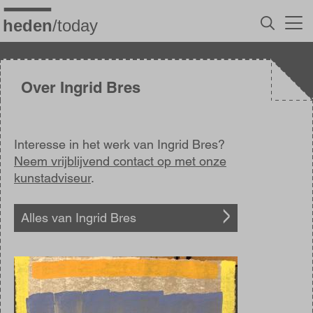
Overslaan
en
naar
de
inhoud
gaan
Over Ingrid Bres
Interesse in het werk van Ingrid Bres?
Neem vrijblijvend contact op met onze
kunstadviseur
.
Alles van Ingrid Bres
Afbeelding