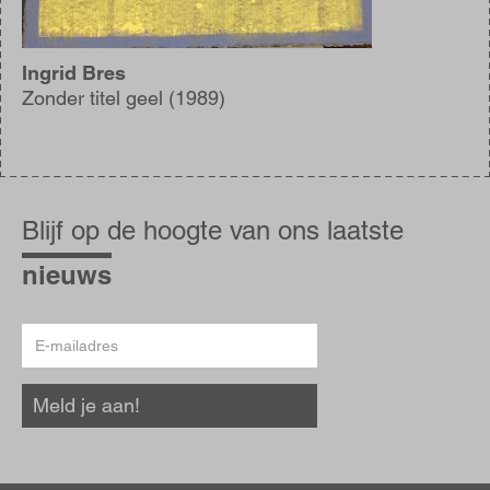
Ingrid Bres
Zonder titel geel (1989)
Blijf
op
Blijf op de hoogte van ons laatste
de
hoogte
nieuws
E-
mailadres
Meld je aan!