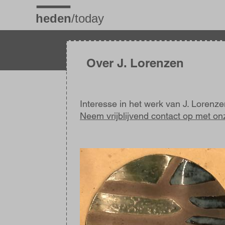
Overslaan
en
naar
de
inhoud
gaan
Over J. Lorenzen
Interesse in het werk van J. Lorenz
Neem vrijblijvend contact op met on
Afbeelding