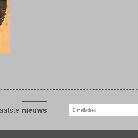
E-
nieuws
laatste
mailadres