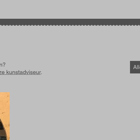
en?
Al
ze kunstadviseur
.