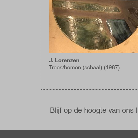
J. Lorenzen
Trees/bomen (schaal) (1987)
Blijf
op
de
Blijf op de hoogte van ons 
hoogte