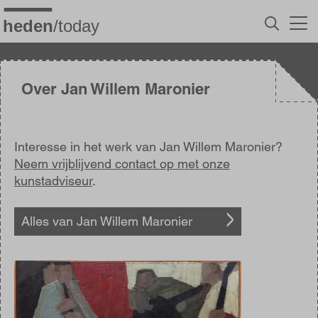
Overslaan
en
naar
de
inhoud
gaan
Over Jan Willem Maronier
Interesse in het werk van Jan Willem Maronier?
Neem vrijblijvend contact op met onze
kunstadviseur
.
Alles van Jan Willem Maronier
Afbeelding