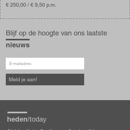
€ 250,00 / € 9,50 p.m.
Blijf
op
Blijf op de hoogte van ons laatste
de
hoogte
nieuws
E-
mailadres
Meld je aan!