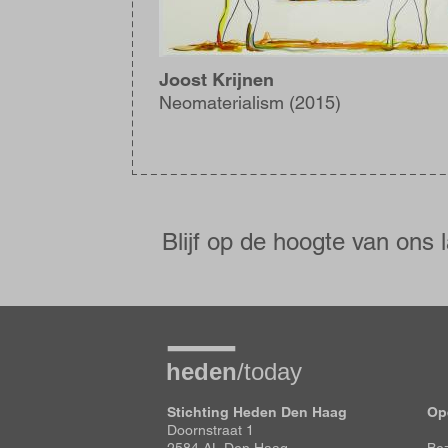
Joost Krijnen
Neomaterialism (2015)
Blijf
op
de
Blijf op de hoogte van ons 
hoogte
Stichting Heden Den Haag
Op
Doornstraat 1