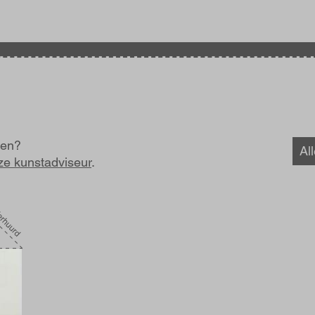
nen?
Al
ze kunstadviseur
.