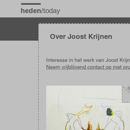
Overslaan
en
naar
de
inhoud
gaan
Over Joost Krijnen
Interesse in het werk van Joost Krij
Neem vrijblijvend contact op met on
Afbeelding