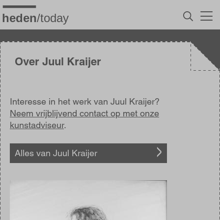
Overslaan
en
naar
de
inhoud
gaan
Over Juul Kraijer
Interesse in het werk van Juul Kraijer?
Neem vrijblijvend contact op met onze
kunstadviseur
.
Alles van Juul Kraijer
Afbeelding