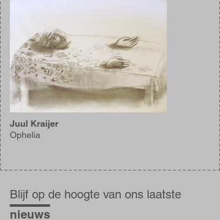
Afbeelding
Juul Kraijer
Ophelia
Blijf
op
Blijf op de hoogte van ons laatste
de
hoogte
nieuws