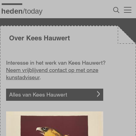
Overslaan
en
naar
de
inhoud
gaan
Over Kees Hauwert
Interesse in het werk van Kees Hauwert?
Neem vrijblijvend contact op met onze
kunstadviseur
.
Alles van Kees Hauwert
Afbeelding