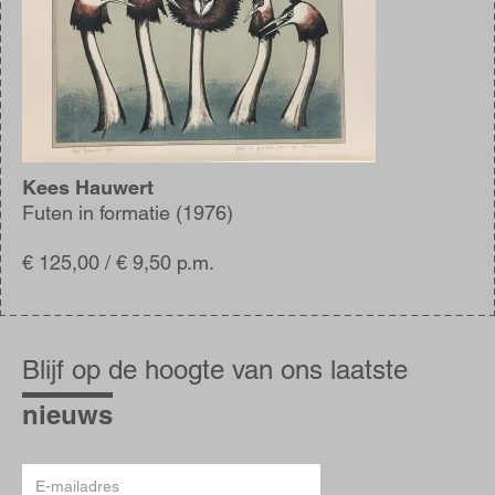
Kees Hauwert
Futen in formatie (1976)
€ 125,00 / € 9,50 p.m.
Blijf
op
Blijf op de hoogte van ons laatste
de
hoogte
nieuws
E-
mailadres