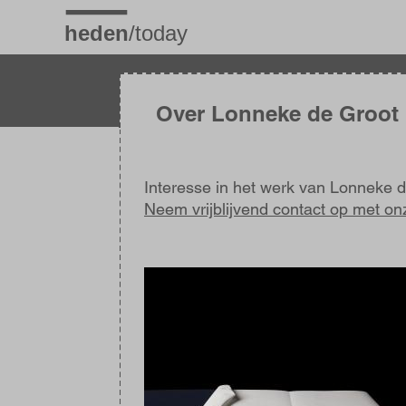
Overslaan
en
naar
de
inhoud
gaan
Over Lonneke de Groot
Interesse in het werk van Lonneke 
Neem vrijblijvend contact op met on
Afbeelding