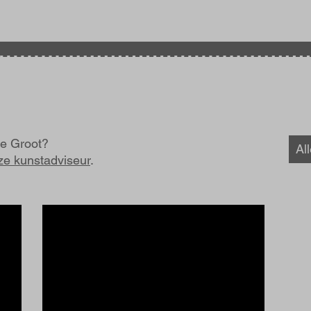
de Groot?
Al
ze kunstadviseur
.
Afbeelding