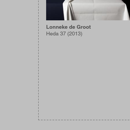
Lonneke de Groot
Heda 37 (2013)
Blijf