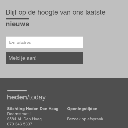
Blijf
op
Blijf op de hoogte van ons laatste
de
hoogte
nieuws
E-
mailadres
Meld je aan!
Stichting Heden Den Haag
Openingstijden
Doornstraat 1
2584 AL Den Haag
Bezoek op afspraak
070 346 5337