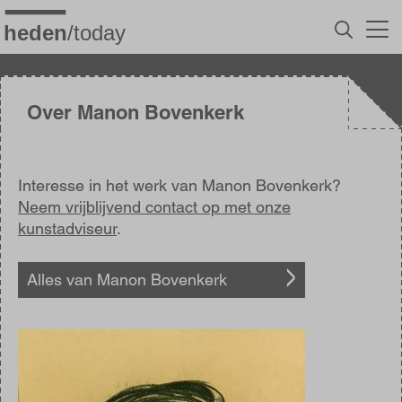
Overslaan
en
naar
de
inhoud
gaan
Over Manon Bovenkerk
Interesse in het werk van Manon Bovenkerk?
Neem vrijblijvend contact op met onze
kunstadviseur
.
Alles van Manon Bovenkerk
Afbeelding