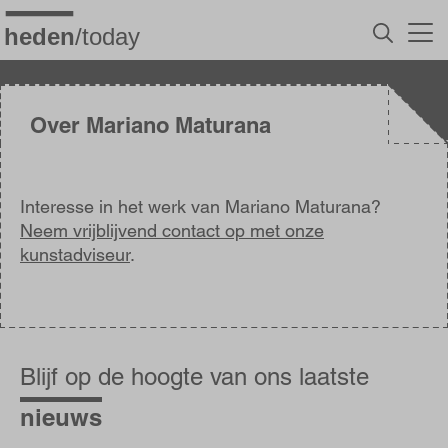
Overslaan
en
naar
de
inhoud
gaan
Over Mariano Maturana
Interesse in het werk van Mariano Maturana?
Neem vrijblijvend contact op met onze
kunstadviseur
.
Blijf
op
Blijf op de hoogte van ons laatste
de
hoogte
nieuws