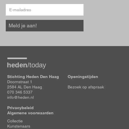
E-
mailadres
Meld je aan!
Stichting Heden Den Haag
Openingstijden
Doornstraat 1
2584 AL Den Haag
Bezoek op afspraak
070 346 5337
info@heden.nl
Privacybeleid
Algemene voorwaarden
Voet
Collectie
Kunstenaars