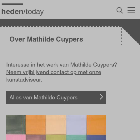
Overslaan
en
naar
de
inhoud
gaan
Over Mathilde Cuypers
Interesse in het werk van Mathilde Cuypers?
Neem vrijblijvend contact op met onze
kunstadviseur
.
Alles van Mathilde Cuypers
Afbeelding