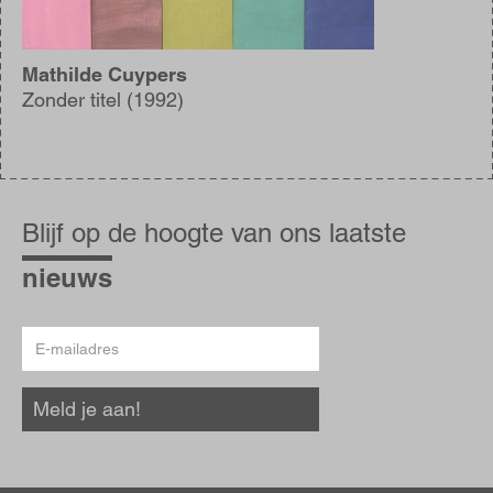
Mathilde Cuypers
Zonder titel (1992)
Blijf
op
Blijf op de hoogte van ons laatste
de
hoogte
nieuws
E-
mailadres
Meld je aan!