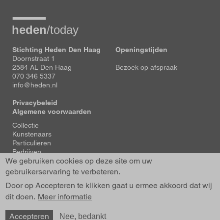
Stichting Heden Den Haag
Openingstijden
Doornstraat 1
2584 AL Den Haag
Bezoek op afspraak
070 346 5337
info@heden.nl
Privacybeleid
Algemene voorwaarden
Voet
Collectie
Kunstenaars
Particulieren
Bedrijven
We gebruiken cookies op deze site om uw
Tentoonstellingen
Actueel
gebruikerservaring te verbeteren.
Over Heden
Door op Accepteren te klikken gaat u ermee akkoord dat wij
About us
dit doen.
Contact
Meer informatie
Accepteren
Nee, bedankt