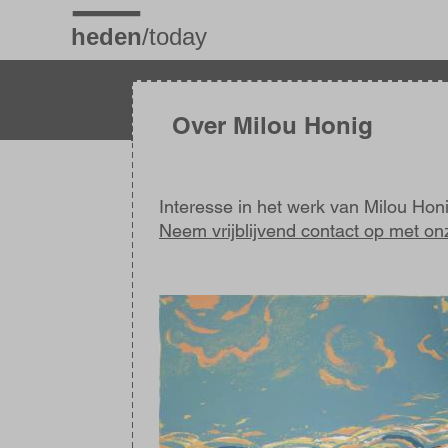
Overslaan
en
naar
de
inhoud
gaan
Over Milou Honig
Interesse in het werk van Milou Hon
Neem vrijblijvend contact op met on
Afbeelding