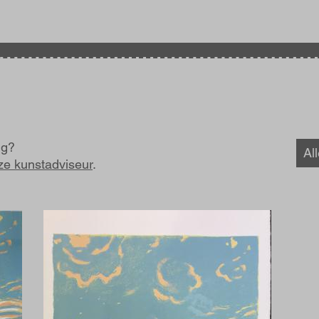
ig?
Al
ze kunstadviseur
.
Afbeelding