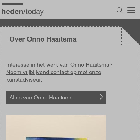
Overslaan
en
naar
de
inhoud
gaan
Over Onno Haaitsma
Interesse in het werk van Onno Haaitsma?
Neem vrijblijvend contact op met onze
kunstadviseur
.
Alles van Onno Haaitsma
Afbeelding