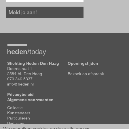
Meld je aan!
Stichting Heden Den Haag
Openingstijden
Doornstraat 1
2584 AL Den Haag
Bezoek op afspraak
070 346 5337
info@heden.nl
Privacybeleid
Algemene voorwaarden
Voet
Collectie
Kunstenaars
Particulieren
Bedrijven
We gebruiken cookies op deze site om uw
Tentoonstellingen