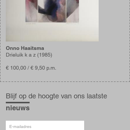
Onno Haaitsma
Drieluik k a z (1985)
€ 100,00 / € 9,50 p.m.
Blijf
op
Blijf op de hoogte van ons laatste
de
hoogte
nieuws
E-
mailadres