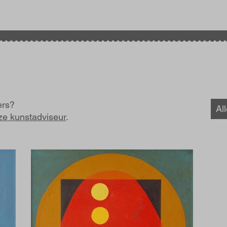
ers?
Al
ze kunstadviseur
.
Afbeelding