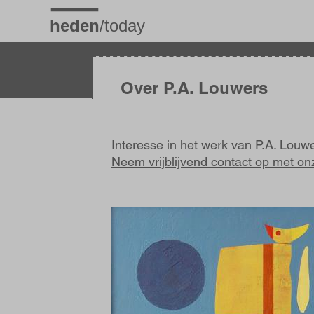
Overslaan
en
naar
de
inhoud
gaan
Over P.A. Louwers
Interesse in het werk van P.A. Louw
Neem vrijblijvend contact op met on
Afbeelding