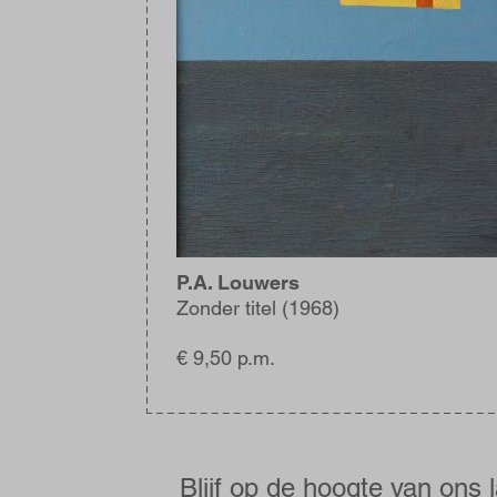
P.A. Louwers
Zonder titel (1968)
€ 9,50 p.m.
Blijf
op
de
Blijf op de hoogte van ons 