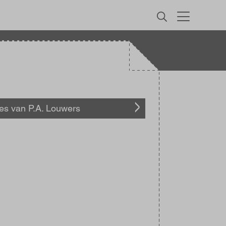
MENU
les van P.A. Louwers