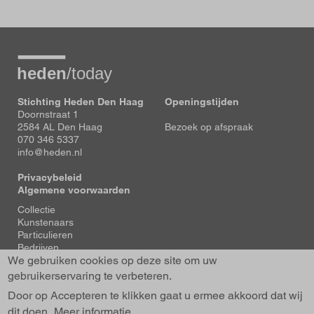
Stichting Heden Den Haag
Openingstijden
Doornstraat 1
2584 AL Den Haag
Bezoek op afspraak
070 346 5337
info@heden.nl
Privacybeleid
Algemene voorwaarden
Voet
Collectie
Kunstenaars
Particulieren
Bedrijven
We gebruiken cookies op deze site om uw
Tentoonstellingen
Actueel
gebruikerservaring te verbeteren.
Over Heden
Door op Accepteren te klikken gaat u ermee akkoord dat wij
About us
dit doen.
Contact
Meer informatie