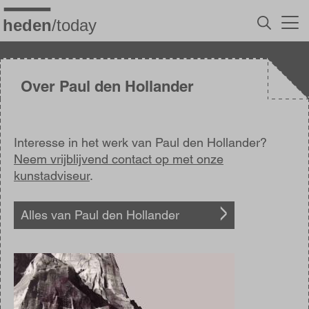
Overslaan
en
naar
de
inhoud
gaan
Over Paul den Hollander
Interesse in het werk van Paul den Hollander?
Neem vrijblijvend contact op met onze
kunstadviseur
.
Alles van Paul den Hollander
Afbeelding