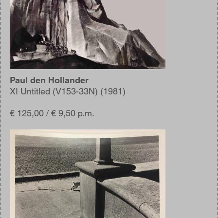
Paul den Hollander
XI Untitled (V153-33N) (1981)
€ 125,00 / € 9,50 p.m.
Afbeelding