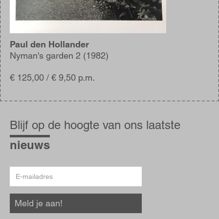
Paul den Hollander
Nyman's garden 2 (1982)
€ 125,00 / € 9,50 p.m.
Blijf
op
Blijf op de hoogte van ons laatste
de
hoogte
nieuws
E-
mailadres
Meld je aan!