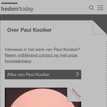
Overslaan
en
naar
de
inhoud
gaan
Over Paul Kooiker
Interesse in het werk van Paul Kooiker?
Neem vrijblijvend contact op met onze
kunstadviseur
.
Alles van Paul Kooiker
Afbeelding