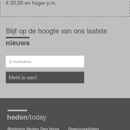
€ 20,00 en hoger p.m.
Blijf
op
Blijf op de hoogte van ons laatste
de
hoogte
nieuws
E-
mailadres
Meld je aan!
Stichting Heden Den Haag
Openingstijden