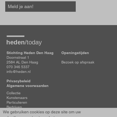
Meld je aan!
Stichting Heden Den Haag
Openingstijden
Doornstraat 1
2584 AL Den Haag
Bezoek op afspraak
070 346 5337
info@heden.nl
Privacybeleid
Algemene voorwaarden
Voet
Collectie
Kunstenaars
Particulieren
Bedrijven
We gebruiken cookies op deze site om uw
Tentoonstellingen
Actueel