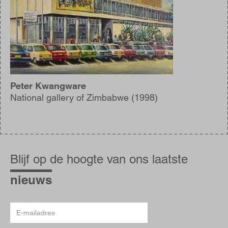
Peter Kwangware
National gallery of Zimbabwe (1998)
Blijf
op
Blijf op de hoogte van ons laatste
de
hoogte
nieuws
E-
mailadres