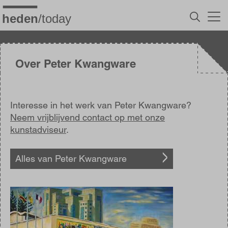
Overslaan
en
naar
de
inhoud
gaan
Over Peter Kwangware
Interesse in het werk van Peter Kwangware?
Neem vrijblijvend contact op met onze
kunstadviseur
.
Alles van Peter Kwangware
Afbeelding