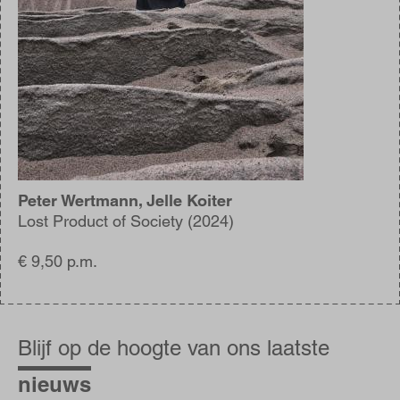
Peter Wertmann, Jelle Koiter
Lost Product of Society (2024)
€ 9,50 p.m.
Blijf
op
Blijf op de hoogte van ons laatste
de
hoogte
nieuws