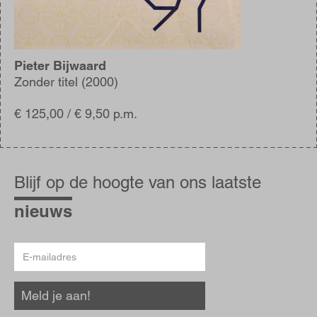
Pieter Bijwaard
Zonder titel (2000)
€ 125,00 / € 9,50 p.m.
Blijf
op
Blijf op de hoogte van ons laatste
de
hoogte
nieuws
E-
mailadres
Meld je aan!