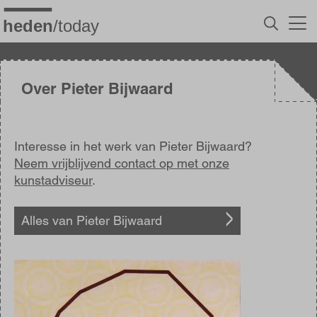
Overslaan
en
naar
de
inhoud
gaan
Over Pieter Bijwaard
Interesse in het werk van Pieter Bijwaard?
Neem vrijblijvend contact op met onze
kunstadviseur
.
Alles van Pieter Bijwaard
Afbeelding