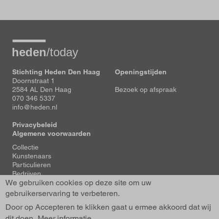
Stichting Heden Den Haag
Openingstijden
Doornstraat 1
2584 AL Den Haag
Bezoek op afspraak
070 346 5337
info@heden.nl
Privacybeleid
Algemene voorwaarden
Voet
Collectie
Kunstenaars
Particulieren
Bedrijven
We gebruiken cookies op deze site om uw
Tentoonstellingen
Actueel
gebruikerservaring te verbeteren.
Over Heden
Door op Accepteren te klikken gaat u ermee akkoord dat wij
About us
dit doen.
Contact
Meer informatie