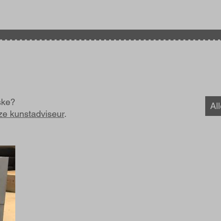
ske?
Al
ze kunstadviseur
.