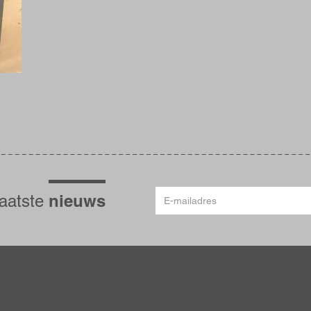
E-
nieuws
laatste
mailadres