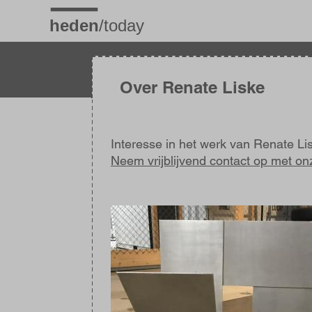
Overslaan
en
naar
de
inhoud
gaan
Over Renate Liske
Interesse in het werk van Renate Li
Neem vrijblijvend contact op met on
Afbeelding