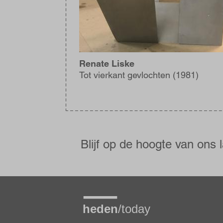
Renate Liske
Tot vierkant gevlochten (1981)
Blijf
op
de
Blijf op de hoogte van ons 
hoogte