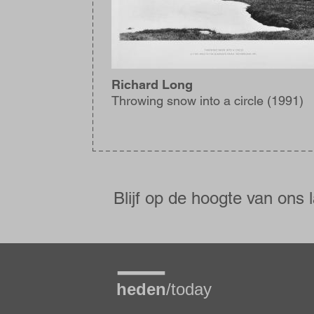
Richard Long
Throwing snow into a circle (1991)
Blijf
op
de
Blijf op de hoogte van ons 
hoogte