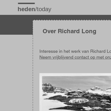
Overslaan
en
naar
de
inhoud
gaan
Over Richard Long
Interesse in het werk van Richard L
Neem vrijblijvend contact op met on
Afbeelding