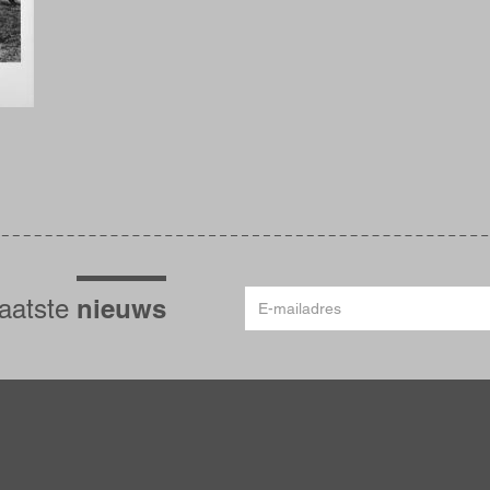
E-
nieuws
laatste
mailadres