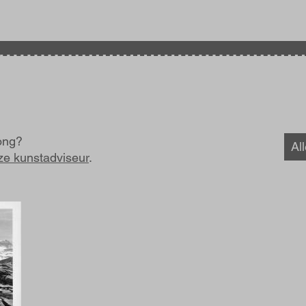
ong?
Al
ze kunstadviseur
.