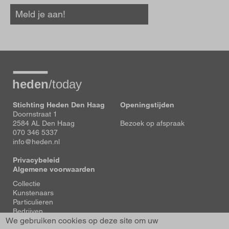
Meld je aan!
Stichting Heden Den Haag
Openingstijden
Doornstraat 1
2584 AL Den Haag
Bezoek op afspraak
070 346 5337
info@heden.nl
Privacybeleid
Algemene voorwaarden
Voet
Collectie
Kunstenaars
Particulieren
Bedrijven
We gebruiken cookies op deze site om uw
Tentoonstellingen