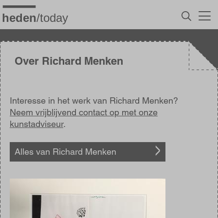
Overslaan
en
naar
de
inhoud
gaan
Over Richard Menken
Interesse in het werk van Richard Menken?
Neem vrijblijvend contact op met onze
kunstadviseur
.
Alles van Richard Menken
Afbeelding