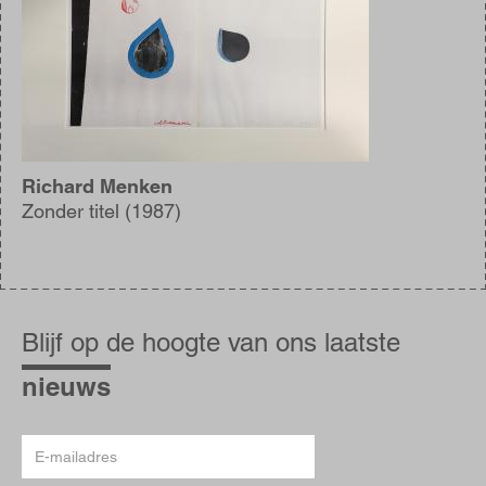
Richard Menken
Zonder titel (1987)
Blijf
op
Blijf op de hoogte van ons laatste
de
hoogte
nieuws
E-
mailadres