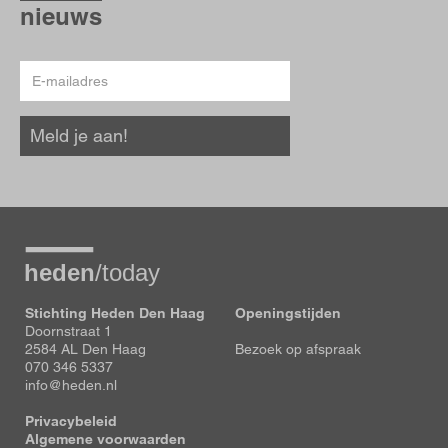
hoogte
nieuws
E-
mailadres
Meld je aan!
Stichting Heden Den Haag
Openingstijden
Doornstraat 1
2584 AL Den Haag
Bezoek op afspraak
070 346 5337
info@heden.nl
Privacybeleid
Algemene voorwaarden