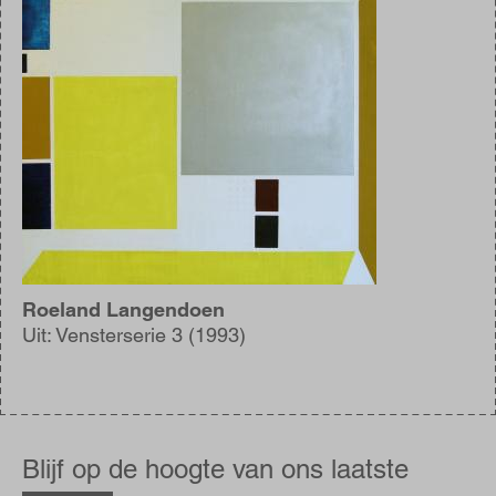
Roeland Langendoen
Uit: Vensterserie 3 (1993)
Blijf
op
Blijf op de hoogte van ons laatste
de