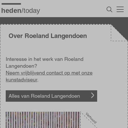
Overslaan
en
naar
de
inhoud
gaan
Over Roeland Langendoen
Interesse in het werk van Roeland
Langendoen?
Neem vrijblijvend contact op met onze
kunstadviseur
.
Alles van Roeland Langendoen
Afbeelding