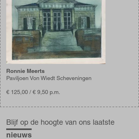
Ronnie Meerts
Paviljoen Von Wiedt Scheveningen
€ 125,00 / € 9,50 p.m.
Blijf
op
Blijf op de hoogte van ons laatste
de
hoogte
nieuws