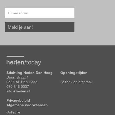
E-
mailadres
Meld je aan!
Stichting Heden Den Haag
Openingstijden
Doornstraat 1
2584 AL Den Haag
Bezoek op afspraak
070 346 5337
info@heden.nl
Privacybeleid
Algemene voorwaarden
Voet
Collectie