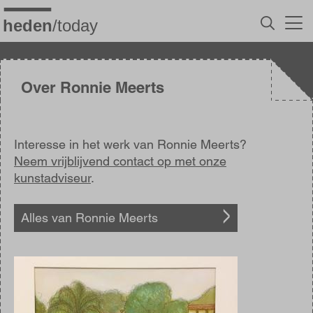
Overslaan
en
naar
de
inhoud
gaan
Over Ronnie Meerts
Interesse in het werk van Ronnie Meerts?
Neem vrijblijvend contact op met onze
kunstadviseur
.
Alles van Ronnie Meerts
Afbeelding