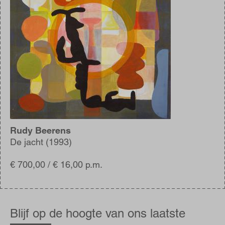
Rudy Beerens
De jacht (1993)
€ 700,00 / € 16,00 p.m.
Blijf
op
Blijf op de hoogte van ons laatste
de