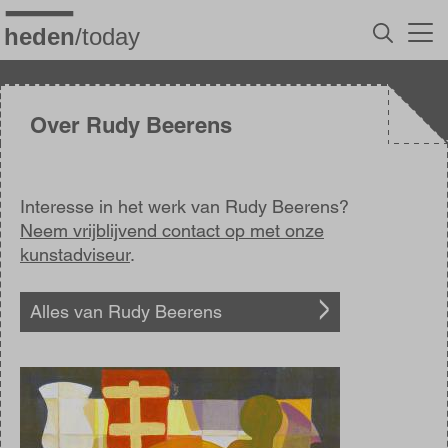
Overslaan
en
naar
de
inhoud
gaan
Over Rudy Beerens
Interesse in het werk van Rudy Beerens?
Neem vrijblijvend contact op met onze
kunstadviseur
.
Alles van Rudy Beerens
Afbeelding