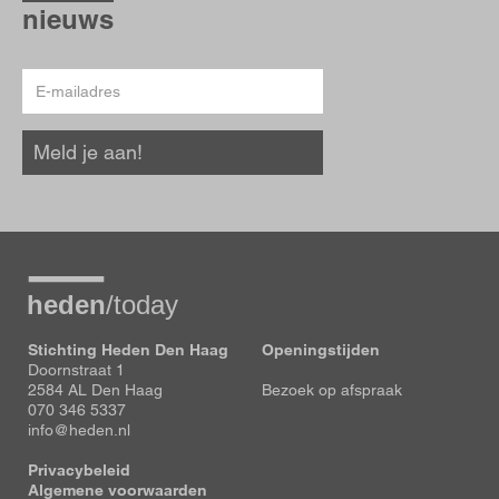
hoogte
nieuws
E-
mailadres
Meld je aan!
Stichting Heden Den Haag
Openingstijden
Doornstraat 1
2584 AL Den Haag
Bezoek op afspraak
070 346 5337
info@heden.nl
Privacybeleid
Algemene voorwaarden