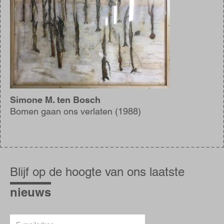
Simone M. ten Bosch
Bomen gaan ons verlaten (1988)
Blijf
op
Blijf op de hoogte van ons laatste
de
hoogte
nieuws
E-