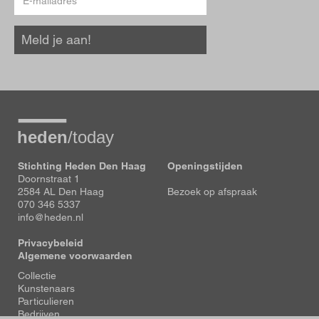
mailadres
Meld je aan!
Stichting Heden Den Haag
Openingstijden
Doornstraat 1
2584 AL Den Haag
Bezoek op afspraak
070 346 5337
info@heden.nl
Privacybeleid
Algemene voorwaarden
Voet
Collectie
Kunstenaars
Particulieren
Bedrijven