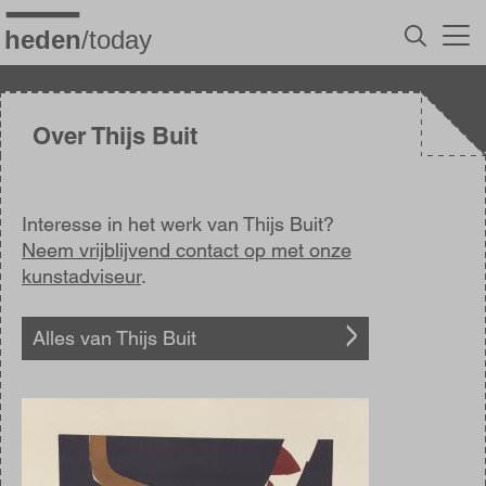
Overslaan
en
naar
de
inhoud
gaan
Over Thijs Buit
Interesse in het werk van Thijs Buit?
Neem vrijblijvend contact op met onze
kunstadviseur
.
Alles van Thijs Buit
Afbeelding