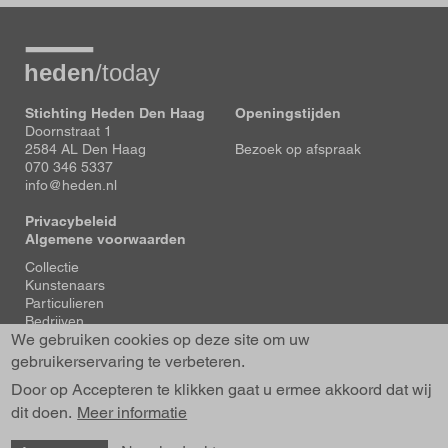
Stichting Heden Den Haag
Openingstijden
Doornstraat 1
2584 AL Den Haag
Bezoek op afspraak
070 346 5337
info@heden.nl
Privacybeleid
Algemene voorwaarden
Voet
Collectie
Kunstenaars
Particulieren
Bedrijven
We gebruiken cookies op deze site om uw
Tentoonstellingen
Actueel
gebruikerservaring te verbeteren.
Over Heden
Door op Accepteren te klikken gaat u ermee akkoord dat wij
About us
dit doen.
Contact
Meer informatie