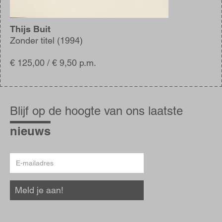
Thijs Buit
Zonder titel (1994)
€ 125,00 / € 9,50 p.m.
Blijf
op
Blijf op de hoogte van ons laatste
de
hoogte
nieuws
E-
mailadres
Meld je aan!