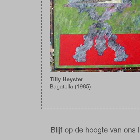
Tilly Heyster
Bagatella (1985)
Blijf
op
de
Blijf op de hoogte van ons 
hoogte