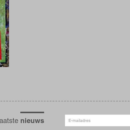
E-
nieuws
laatste
mailadres