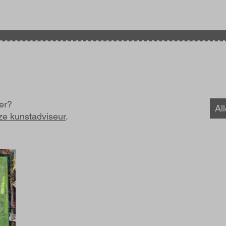
ter?
Al
ze kunstadviseur
.