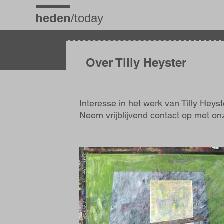
Overslaan
en
naar
de
inhoud
gaan
Over Tilly Heyster
Interesse in het werk van Tilly Heys
Neem vrijblijvend contact op met on
Afbeelding