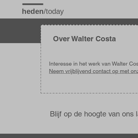
Overslaan
en
naar
de
inhoud
gaan
Over Walter Costa
Interesse in het werk van Walter Co
Neem vrijblijvend contact op met on
Blijf
op
de
Blijf op de hoogte van ons 
hoogte