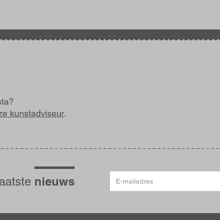
sta?
ze kunstadviseur
.
E-
nieuws
laatste
mailadres