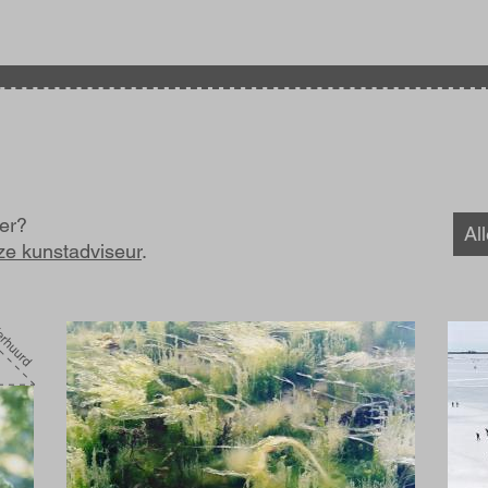
ger?
Al
ze kunstadviseur
.
Afbeelding
Afbe