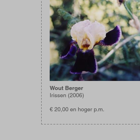
Wout Berger
Irissen (2006)
€ 20,00 en hoger p.m.
Blijf
op