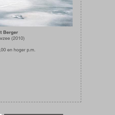
t Berger
wzee (2010)
,00 en hoger p.m.