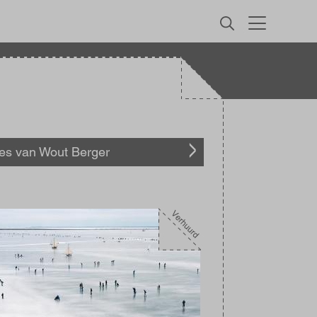
MENU
les van Wout Berger
elding