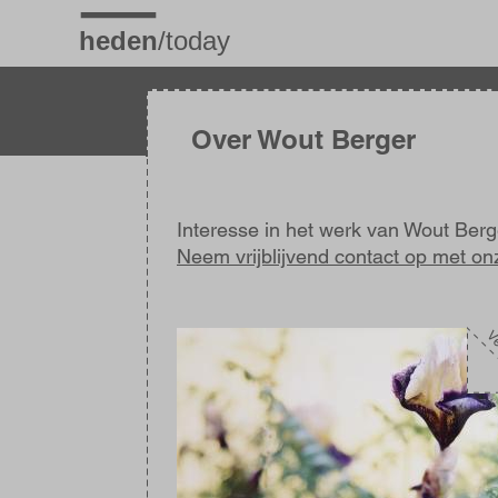
Overslaan
en
naar
de
inhoud
gaan
Over Wout Berger
Interesse in het werk van Wout Ber
Neem vrijblijvend contact op met on
Afbeelding