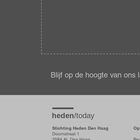
Blijf
op
de
Blijf op de hoogte van ons 
hoogte
Stichting Heden Den Haag
Op
Doornstraat 1
2584 AL Den Haag
Bez