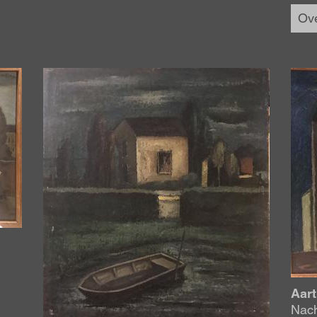
Ove
Afbeelding
Afbe
Aart
Nach