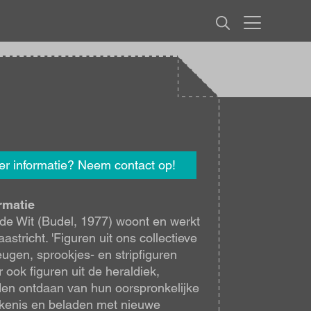
MENU
r informatie? Neem contact op!
rmatie
de Wit (Budel, 1977) woont en werkt
aastricht. 'Figuren uit ons collectieve
ugen, sprookjes- en stripfiguren
 ook figuren uit de heraldiek,
en ontdaan van hun oorspronkelijke
kenis en beladen met nieuwe