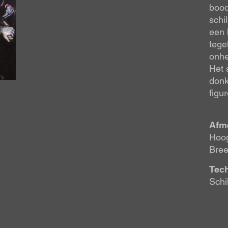
bood
schi
een 
tege
onhe
Het 
donk
figu
Afm
Hoog
Bree
Tec
Schi