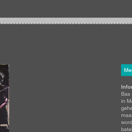
Mee
Info
Bas 
in M
gehe
maar
word
bete