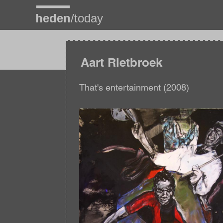
Overslaan
en
naar
de
inhoud
gaan
Aart Rietbroek
That's entertainment (2008)
Afbeelding