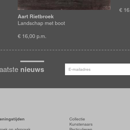
€ 16
Aart Rietbroek
Landschap met boot
€ 16,00 p.m.
E-
nieuws
laatste
mailadres
Voet
eningstijden
Collectie
Kunstenaars
oek op afspraak
Particulieren