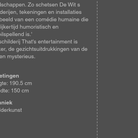
schappen. Zo schetsen De Wit s
lderijen, tekeningen en installaties
beeld van een comédie humaine die
lijkertijd humoristisch en
ilspellend is.'
schilderij That's entertainment is
er, de gezichtsuitdrukkingen van de
ren mysterieus.
etingen
te: 190.5 cm
dte: 150 cm
hniek
lderkunst