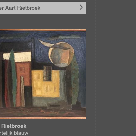
r Aart Rietbroek
elding
 Rietbroek
telijk blauw