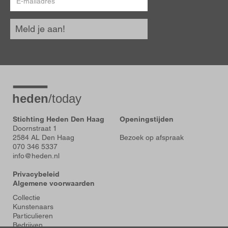
mailadres
Meld je aan!
Stichting Heden Den Haag
Openingstijden
Doornstraat 1
2584 AL Den Haag
Bezoek op afspraak
070 346 5337
info@heden.nl
Privacybeleid
Algemene voorwaarden
Voet
Collectie
Kunstenaars
Particulieren
Bedrijven