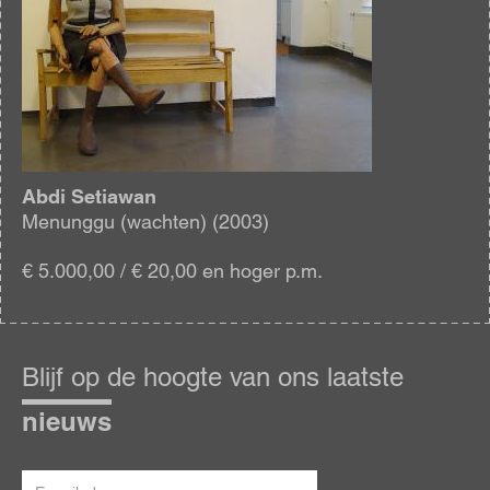
Abdi Setiawan
Menunggu (wachten) (2003)
€ 5.000,00 / € 20,00 en hoger p.m.
Blijf
op
Blijf op de hoogte van ons laatste
de
hoogte
nieuws
E-