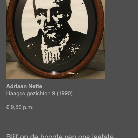
Adriaan Nette
Haagse gezichten 9 (1990)
€ 9,50 p.m.
Blijf
op
Blijf op de hoogte van ons laatste