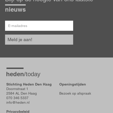
de
hoogte
nieuws
E-
mailadres
Meld je aan!
Stichting Heden Den Haag
Openingstijden
Doornstraat 1
2584 AL Den Haag
Bezoek op afspraak
070 346 5337
info@heden.nl
Privacybeleid