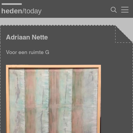
Overslaan
en
naar
de
inhoud
gaan
Adriaan Nette
Voor een ruimte G
Afbeelding