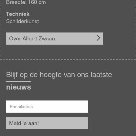
Breedte: 160 cm
Techniek
Schilderkunst
Over Albert Zwaan
Blijf
op
Blijf op de hoogte van ons laatste
de
hoogte
nieuws
E-
mailadres
Meld je aan!