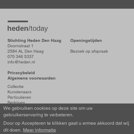
Stichting Heden Den Haag
Openingstijden
Doornstraat 1
2584 AL Den Haag
Bezoek op afspraak
070 346 5337
info@heden.nl
Privacybeleid
Algemene voorwaarden
Voet
Collectie
Kunstenaars
Particulieren
Bedrijven
We gebruiken cookies op deze site om uw
Tentoonstellingen
Actueel
gebruikerservaring te verbeteren.
Over Heden
Door op Accepteren te klikken gaat u ermee akkoord dat wij
About us
dit doen.
Contact
Meer informatie