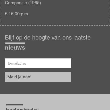
Compositie (1965)
€ 16,00 p.m.
Blijf
op
Blijf op de hoogte van ons laatste
de
hoogte
nieuws
E-
mailadres
Meld je aan!