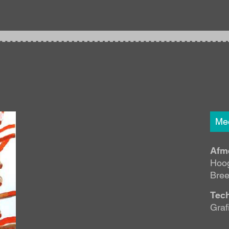
Mee
Afm
Hoog
Bree
Tec
Graf