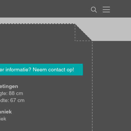
MENU
r informatie? Neem contact op!
etingen
te: 88 cm
dte: 67 cm
hniek
iek