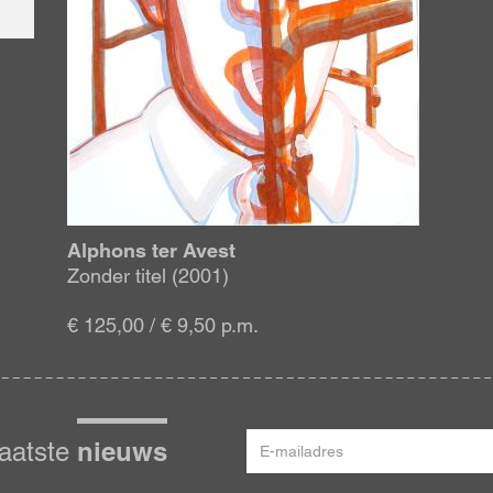
Alphons ter Avest
Zonder titel (2001)
€ 125,00 / € 9,50 p.m.
E-
nieuws
laatste
mailadres