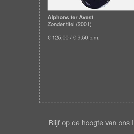
Alphons ter Avest
Zonder titel (2001)
€ 125,00 / € 9,50 p.m.
Blijf
op
de
Blijf op de hoogte van ons 
hoogte