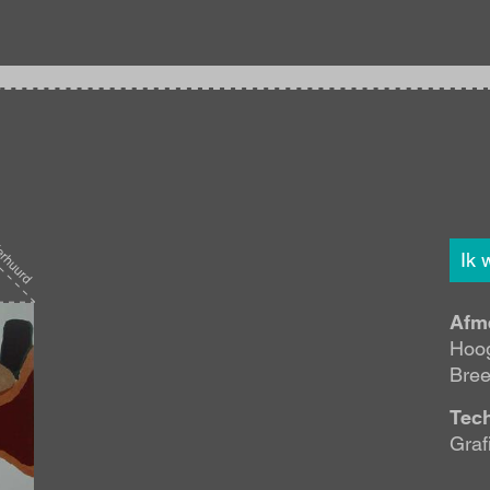
Ik 
Afm
Hoog
Bree
Tec
Graf