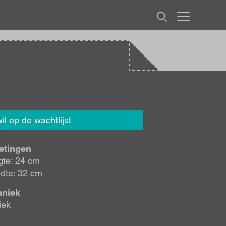
MENU
wil op de wachtlijst
etingen
te: 24 cm
dte: 32 cm
hniek
iek