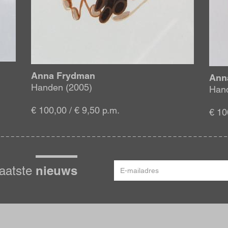
Anna Frydman
Ann
Handen (2005)
Hand
€ 100,00 / € 9,50 p.m.
€ 10
E-
nieuws
laatste
mailadres