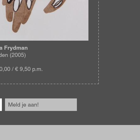
a Frydman
en (2005)
0,00 / € 9,50 p.m.
Meld je aan!