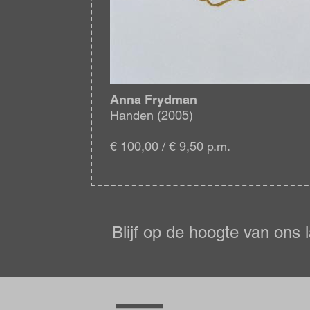
Anna Frydman
Handen (2005)
€ 100,00 / € 9,50 p.m.
Blijf
op
de
Blijf op de hoogte van ons 
hoogte