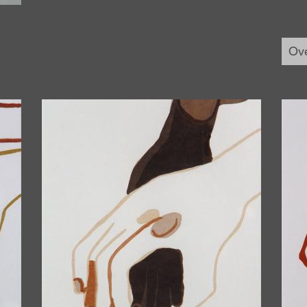
Ov
Afbeelding
Afbe