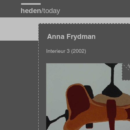
Overslaan
en
naar
de
inhoud
gaan
Anna Frydman
Interieur 3 (2002)
Afbeelding