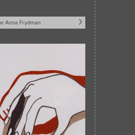
er Anna Frydman
elding