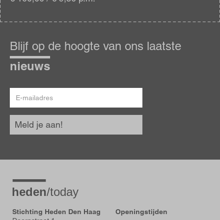
Blijf
op
Blijf op de hoogte van ons laatste
de
hoogte
nieuws
E-
mailadres
Meld je aan!
Stichting Heden Den Haag
Openingstijden