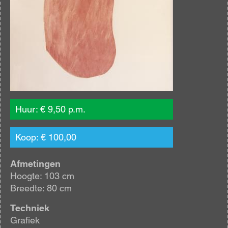
Huur: € 9,50 p.m.
Koop: € 100,00
Afmetingen
Hoogte: 103 cm
Breedte: 80 cm
Techniek
Grafiek