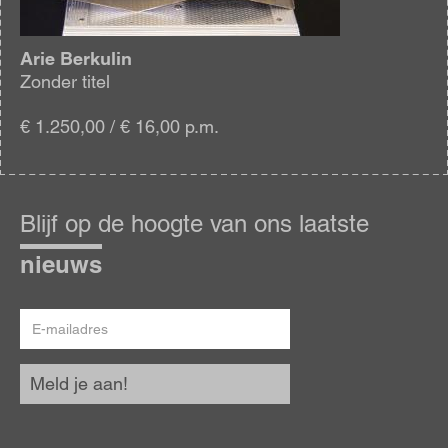
Arie Berkulin
Zonder titel
€ 1.250,00 / € 16,00 p.m.
Blijf
op
Blijf op de hoogte van ons laatste
de
hoogte
nieuws
E-
mailadres
Meld je aan!