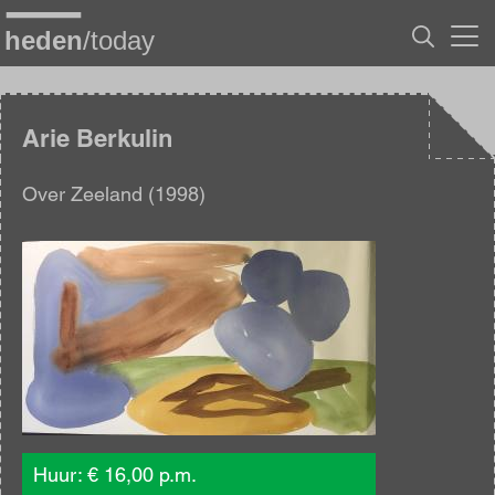
Overslaan
en
naar
de
inhoud
gaan
Arie Berkulin
Over Zeeland (1998)
Afbeelding
Huur: € 16,00 p.m.