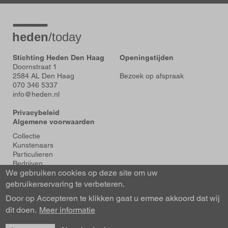
Stichting Heden Den Haag
Openingstijden
Doornstraat 1
2584 AL Den Haag
Bezoek op afspraak
070 346 5337
info@heden.nl
Privacybeleid
Algemene voorwaarden
Voet
Collectie
Kunstenaars
Particulieren
Bedrijven
We gebruiken cookies op deze site om uw
Tentoonstellingen
Actueel
gebruikerservaring te verbeteren.
Over Heden
Door op Accepteren te klikken gaat u ermee akkoord dat wij
About us
dit doen.
Contact
Meer informatie