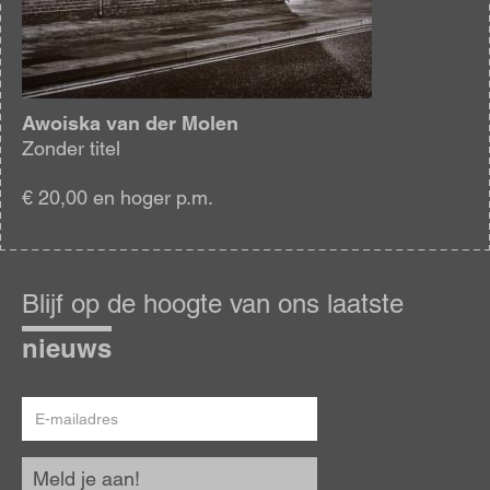
Awoiska van der Molen
Zonder titel
€ 20,00 en hoger p.m.
Blijf
op
Blijf op de hoogte van ons laatste
de
hoogte
nieuws
E-
mailadres
Meld je aan!