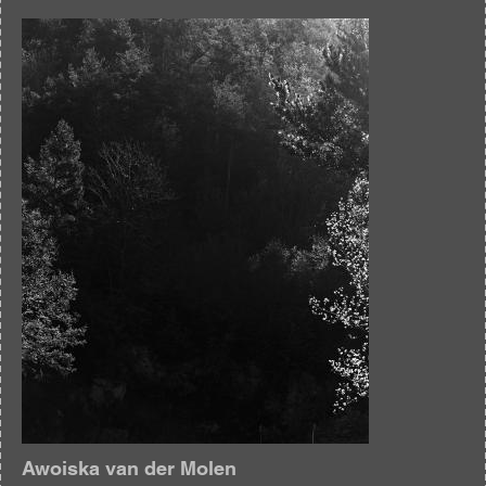
Afbeelding
Awoiska van der Molen