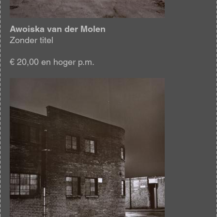
Awoiska van der Molen
Zonder titel
€ 20,00 en hoger p.m.
Afbeelding