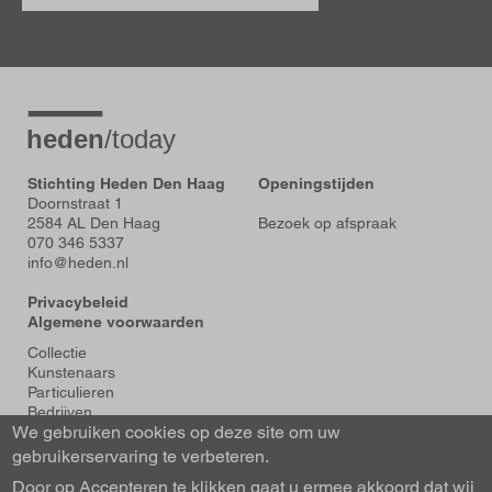
Stichting Heden Den Haag
Openingstijden
Doornstraat 1
2584 AL Den Haag
Bezoek op afspraak
070 346 5337
info@heden.nl
Privacybeleid
Algemene voorwaarden
Voet
Collectie
Kunstenaars
Particulieren
Bedrijven
We gebruiken cookies op deze site om uw
Tentoonstellingen
Actueel
gebruikerservaring te verbeteren.
Over Heden
Door op Accepteren te klikken gaat u ermee akkoord dat wij
About us