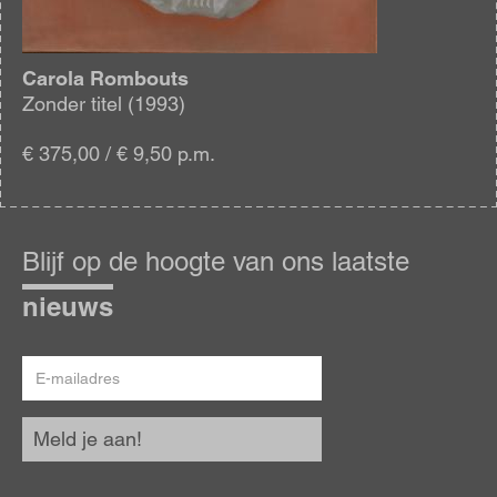
Carola Rombouts
Zonder titel (1993)
€ 375,00 / € 9,50 p.m.
Blijf
op
Blijf op de hoogte van ons laatste
de
hoogte
nieuws
E-
mailadres
Meld je aan!