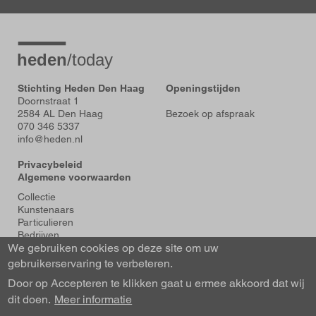
Stichting Heden Den Haag
Openingstijden
Doornstraat 1
2584 AL Den Haag
Bezoek op afspraak
070 346 5337
info@heden.nl
Privacybeleid
Algemene voorwaarden
Voet
Collectie
Kunstenaars
Particulieren
Bedrijven
We gebruiken cookies op deze site om uw
Tentoonstellingen
Actueel
gebruikerservaring te verbeteren.
Over Heden
Door op Accepteren te klikken gaat u ermee akkoord dat wij
About us
dit doen.
Contact
Meer informatie