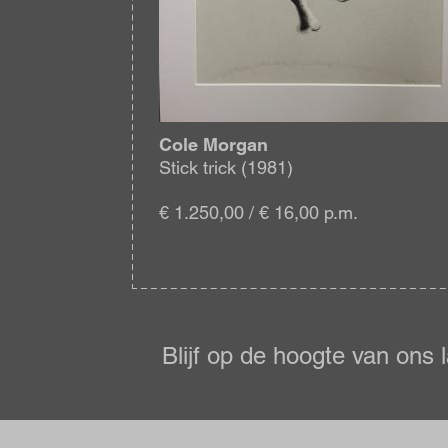
Cole Morgan
Stick trick (1981)
€ 1.250,00 / € 16,00 p.m.
Blijf
op
de
Blijf op de hoogte van ons 
hoogte