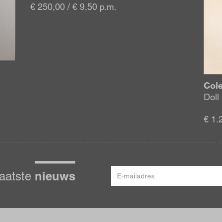
€ 250,00 / € 9,50 p.m.
Col
Doll
€ 1.
E-
nieuws
laatste
mailadres