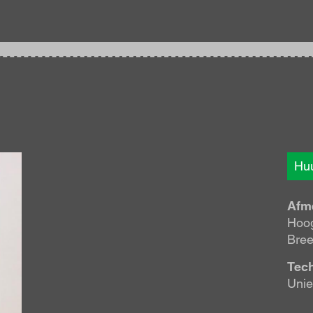
Huu
Afm
Hoog
Bree
Tec
Unie