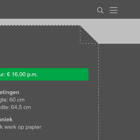
MENU
r: € 16,00 p.m.
etingen
te: 60 cm
dte: 64.5 cm
hniek
k werk op papier