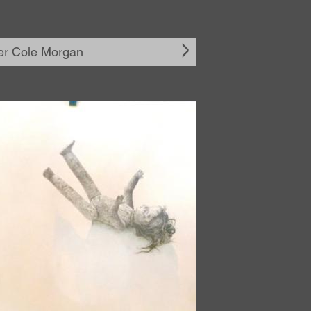
er Cole Morgan
elding