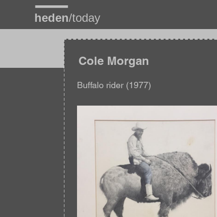
Overslaan
en
naar
de
inhoud
gaan
Cole Morgan
Buffalo rider (1977)
Afbeelding