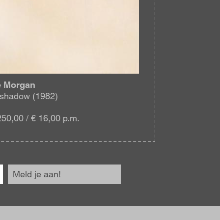
e Morgan
 shadow (1982)
250,00 / € 16,00 p.m.
Meld je aan!