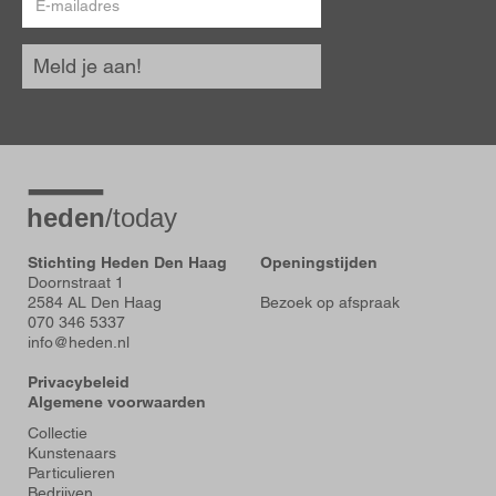
mailadres
Meld je aan!
Stichting Heden Den Haag
Openingstijden
Doornstraat 1
2584 AL Den Haag
Bezoek op afspraak
070 346 5337
info@heden.nl
Privacybeleid
Algemene voorwaarden
Voet
Collectie
Kunstenaars
Particulieren
Bedrijven