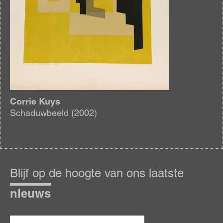
Corrie Kuys
Schaduwbeeld (2002)
Blijf
op
Blijf op de hoogte van ons laatste
de
hoogte
nieuws
E-