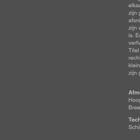
elka
zijn
afsn
zijn
is. E
verf
Titel
rech
klei
zijn
Afm
Hoog
Bree
Tec
Schi