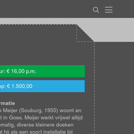
MENU
r: € 16,00 p.m.
p: € 1.500,00
rmatie
 Meijer (Souburg, 1955) woont en
t in Goes. Meijer werkt vrijwel altijd
ematig, diverse kleinere doeken
 hij als een soort installatie bij