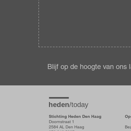
Blijf
op
de
Blijf op de hoogte van ons 
hoogte
Stichting Heden Den Haag
Op
Doornstraat 1
2584 AL Den Haag
Bez