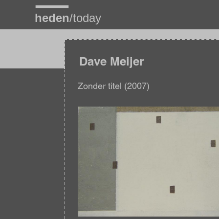
Overslaan
en
naar
de
inhoud
gaan
Dave Meijer
Zonder titel (2007)
Afbeelding