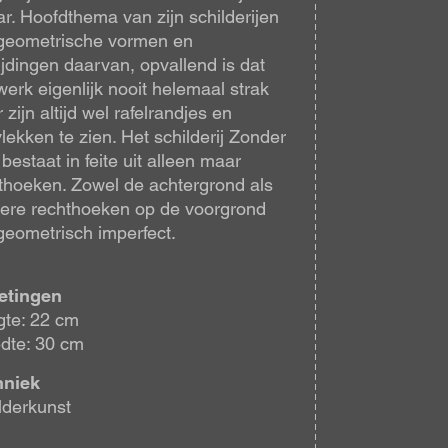
ar. Hoofdthema van zijn schilderijen
 geometrische vormen en
ijdingen daarvan, opvallend is dat
 werk eigenlijk nooit helemaal strak
r zijn altijd wel rafelrandjes en
vlekken te zien. Het schilderij Zonder
 bestaat in feite uit alleen maar
thoeken. Zowel de achtergrond als
nere rechthoeken op de voorgrond
 geometrisch imperfect.
etingen
te: 22 cm
dte: 30 cm
hniek
lderkunst