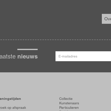
Ove
E-
nieuws
laatste
mailadres
Voet
eningstijden
Collectie
Kunstenaars
oek op afspraak
Particulieren