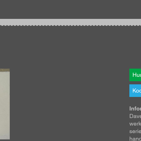
Huu
Koo
Info
Dave
werk
seri
hangt